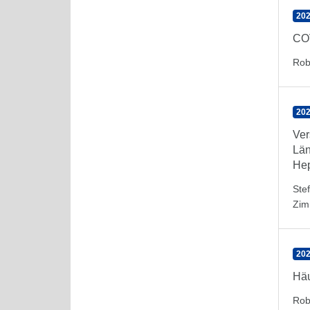
202
COV
Rob
202
Ver
Lä
Hep
Ste
Zim
202
Häu
Rob