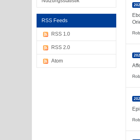
Nutzungsstatistik
202
Ebo
RSS Feeds
Ori
Rob
RSS 1.0
RSS 2.0
202
Atom
Aff
Rob
202
Epi
Rob