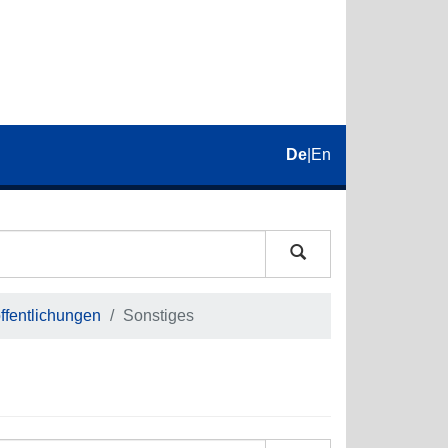
De
|
En
fentlichungen
Sonstiges