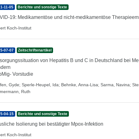
1-11-05
Berichte und sonstige Texte
ID-19: Medikamentöse und nicht-medikamentöse Therapieem
ert Koch-Institut
5-07-07
Zeitschriftenartikel
sorgungssituation von Hepatitis B und C in Deutschland bei M
ndern
Mig- Vorstudie
ffen, Gyde
;
Sperle-Heupel, Ida
;
Behnke, Anna-Lisa
;
Sarma, Navina
;
Ste
mermann, Ruth
5-04-15
Berichte und sonstige Texte
sliche Isolierung bei bestätigter Mpox-Infektion
ert Koch-Institut