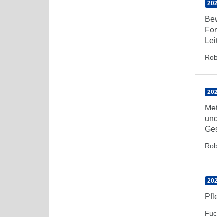
202
Bew
For
Lei
Rob
202
Met
und
Ges
Rob
202
Pfl
Fuc