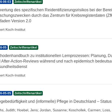
6-06-03
Zeitschriftenartikel
ertung des spezifischen Reidentifizierungsrisikos bei der Bere
schungszwecken durch das Zentrum für Krebsregisterdaten (Z
tfaden Version 2.0
ert Koch-Institut
6-05
Zeitschriftenartikel
hodenhandbuch zu institutionellen Lernprozessen: Planung, Du
 After-Action-Reviews während und nach epidemisch bedeutsam
undheitsdienst
ert Koch-Institut
6-05-05
Zeitschriftenartikel
egebedürftigkeit und (informelle) Pflege in Deutschland – Statu
hs, Judith
;
Hoebel, Jens
;
Jordan, Susanne
;
Koschollek, Carmen
;
Loss, 