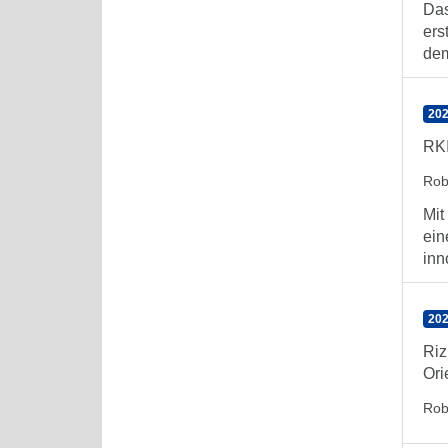
Das
ers
dem
202
RKI
Rob
Mit
ein
inn
202
Riz
Ori
Rob