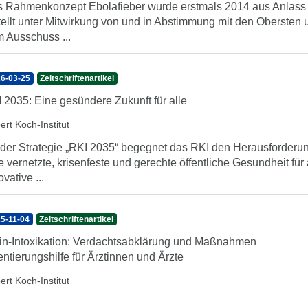
 Rahmenkonzept Ebolafieber wurde erstmals 2014 aus Anlass 
tellt unter Mitwirkung von und in Abstimmung mit den Oberst
 Ausschuss ...
6-03-25
Zeitschriftenartikel
 2035: Eine gesündere Zukunft für alle
ert Koch-Institut
 der Strategie „RKI 2035“ begegnet das RKI den Heraus­forderu
e vernetzte, krisenfeste und gerechte öffentliche Gesund­heit für 
ovative ...
5-11-04
Zeitschriftenartikel
in-Intoxikation: Verdachtsabklärung und Maßnahmen
entierungshilfe für Ärztinnen und Ärzte
ert Koch-Institut