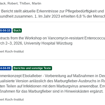
lack, Robert
;
Thißen, Martin
 Bericht stellt aktuelle Erkenntnisse zur Pflegebedürftigkeit un
undheit zusammen. 1. Im Jahr 2023 erhielten 6,8 % der Mensch
6-04-10
Buch
tracts from the Workshop on Vancomycin-resistant Enterococc
ch 2–3, 2026, University Hospital Würzburg
ert Koch-Institut
4-04-09
Berichte und sonstige Texte
menkonzept Ebolafieber - Vorbereitung auf Maßnahmen in De
ualisierte Version anlässlich des Marburgfieber-Ausbruchs in
ten Teilen auf Infektionen mit dem Marburgvirus anwendbar. Er
nahmen für das Marburgfieber sind in Hinweiskästen ergänzt.
ert Koch-Institut