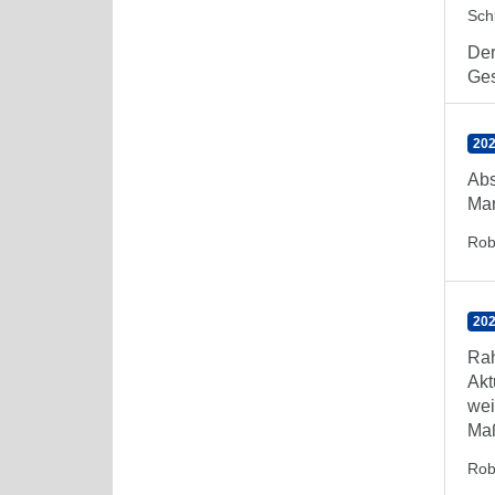
Sch
Der
Ges
202
Abs
Mar
Rob
202
Rah
Akt
wei
Maß
Rob