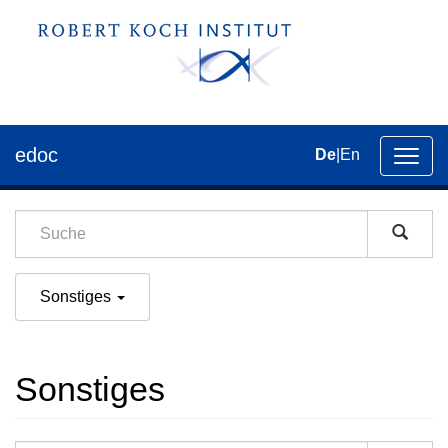
edoc
De
|
En
Umsch
der
Navig
Sonstiges
Sonstiges