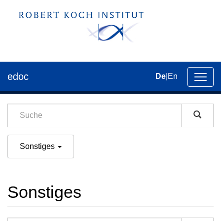
edoc
De
|
En
Umsch
der
Navig
Sonstiges
Sonstiges