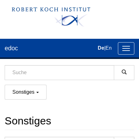
edoc
De
|
En
Umsch
der
Navig
Sonstiges
Sonstiges