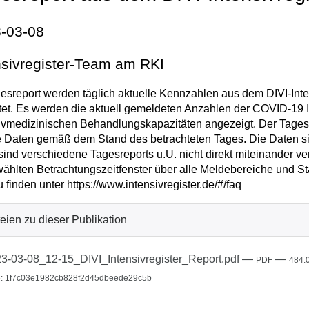
-03-08
nsivregister-Team am RKI
esreport werden täglich aktuelle Kennzahlen aus dem DIVI-Inten
tet. Es werden die aktuell gemeldeten Anzahlen der COVID-19 I
ivmedizinischen Behandlungskapazitäten angezeigt. Der Tagesrep
e Daten gemäß dem Stand des betrachteten Tages. Die Daten sin
sind verschiedene Tagesreports u.U. nicht direkt miteinander v
ählten Betrachtungszeitfenster über alle Meldebereiche und St
u finden unter https://www.intensivregister.de/#/faq
eien zu dieser Publikation
3-03-08_12-15_DIVI_Intensivregister_Report.pdf
—
—
PDF
484.
: 1f7c03e1982cb828f2d45dbeede29c5b