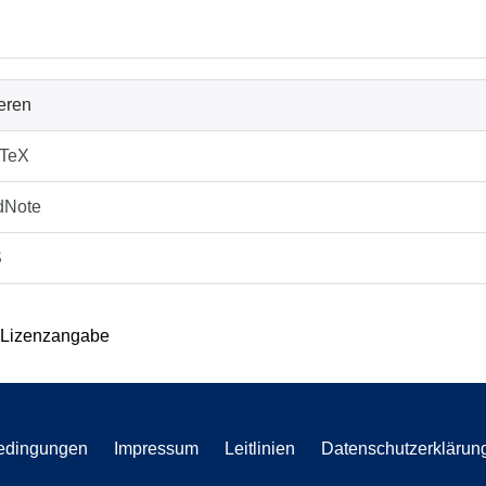
ieren
bTeX
dNote
S
 Lizenzangabe
edingungen
Impressum
Leitlinien
Datenschutzerklärun