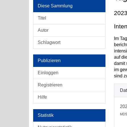
Diese Sammlung
2023
Titel
Inte
Autor
Im Tag
Schlagwort
berich
intens
auf di
Publizieren
damit 
im gew
Einloggen
sind z
Registrieren
Dat
Hilfe
202
MD5
Statistik