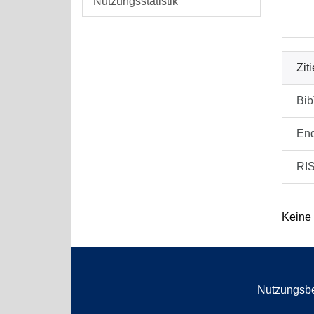
Nutzungsstatistik
Zit
Bi
En
RI
Keine
Nutzungsb