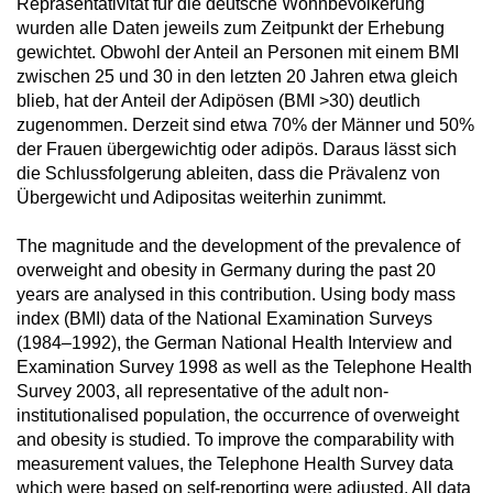
Repräsentativität für die deutsche Wohnbevölkerung
wurden alle Daten jeweils zum Zeitpunkt der Erhebung
gewichtet. Obwohl der Anteil an Personen mit einem BMI
zwischen 25 und 30 in den letzten 20 Jahren etwa gleich
blieb, hat der Anteil der Adipösen (BMI >30) deutlich
zugenommen. Derzeit sind etwa 70% der Männer und 50%
der Frauen übergewichtig oder adipös. Daraus lässt sich
die Schlussfolgerung ableiten, dass die Prävalenz von
Übergewicht und Adipositas weiterhin zunimmt.
The magnitude and the development of the prevalence of
overweight and obesity in Germany during the past 20
years are analysed in this contribution. Using body mass
index (BMI) data of the National Examination Surveys
(1984–1992), the German National Health Interview and
Examination Survey 1998 as well as the Telephone Health
Survey 2003, all representative of the adult non-
institutionalised population, the occurrence of overweight
and obesity is studied. To improve the comparability with
measurement values, the Telephone Health Survey data
which were based on self-reporting were adjusted. All data