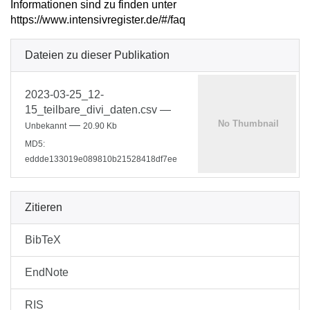
Informationen sind zu finden unter
https://www.intensivregister.de/#/faq
Dateien zu dieser Publikation
2023-03-25_12-
15_teilbare_divi_daten.csv
—
—
Unbekannt
20.90 Kb
MD5:
eddde133019e089810b21528418df7ee
Zitieren
BibTeX
EndNote
RIS