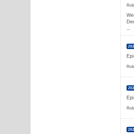
Rob
Wel
Deu
...
202
Epi
Rob
202
Epi
Rob
202