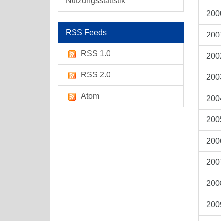
Nutzungsstatistik
200
RSS Feeds
200
RSS 1.0
200
RSS 2.0
200
Atom
200
200
200
200
200
200