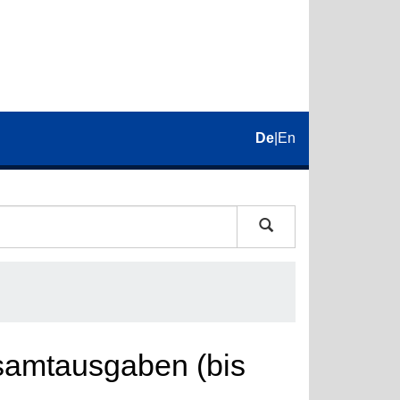
De
|
En
esamtausgaben (bis