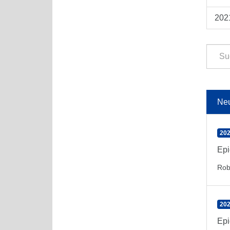
202
Ne
202
Epi
Rob
202
Epi