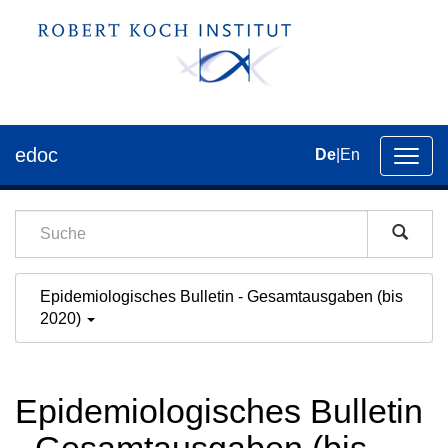
edoc
De
|
En
Umsch
der
Navig
Epidemiologisches Bulletin - Gesamtausgaben (bis
2020)
Epidemiologisches Bulletin