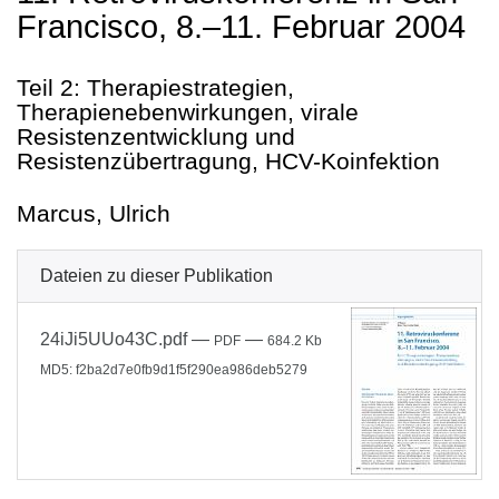
Francisco, 8.–11. Februar 2004
Teil 2: Therapiestrategien,
Therapienebenwirkungen, virale
Resistenzentwicklung und
Resistenzübertragung, HCV-Koinfektion
Marcus, Ulrich
Dateien zu dieser Publikation
24iJi5UUo43C.pdf
—
—
PDF
684.2 Kb
MD5: f2ba2d7e0fb9d1f5f290ea986deb5279