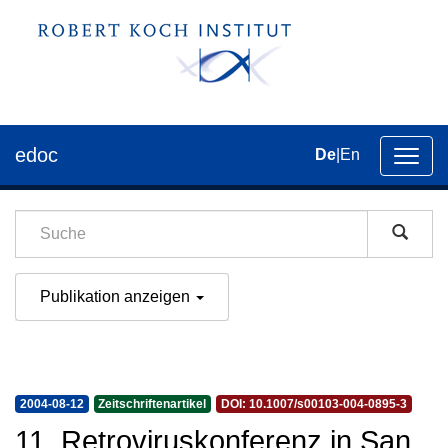
edoc
De
|
En
Umsch
der
Navig
Publikation anzeigen
2004-08-12
Zeitschriftenartikel
DOI: 10.1007/s00103-004-0895-3
11. Retroviruskonferenz in San