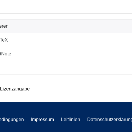
ieren
bTeX
dNote
S
 Lizenzangabe
edingungen
Impressum
Leitlinien
Datenschutzerklärun