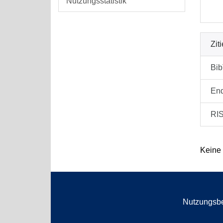
Nutzungsstatistik
Zit
Bi
En
RI
Keine
Nutzungsb