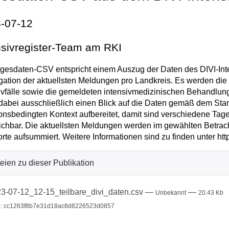
-07-12
nsivregister-Team am RKI
gesdaten-CSV entspricht einem Auszug der Daten des DIVI-Inten
ation der aktuellsten Meldungen pro Landkreis. Es werden di
ivfälle sowie die gemeldeten intensivmedizinischen Behandlu
t dabei ausschließlich einen Blick auf die Daten gemäß dem Sta
ionsbedingten Kontext aufbereitet, damit sind verschiedene Tag
ichbar. Die aktuellsten Meldungen werden im gewählten Betrac
rte aufsummiert. Weitere Informationen sind zu finden unter http
eien zu dieser Publikation
3-07-12_12-15_teilbare_divi_daten.csv
—
—
Unbekannt
20.43 Kb
: cc1263f8b7e31d18ac8d8226523d0857