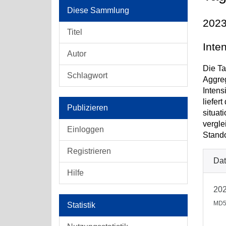
Diese Sammlung
2023
Titel
Inte
Autor
Die Ta
Schlagwort
Aggreg
Intens
liefer
Publizieren
situat
vergle
Einloggen
Stando
Registrieren
Dat
Hilfe
202
MD5
Statistik