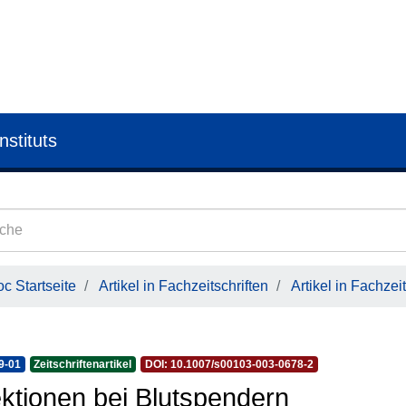
nstituts
c Startseite
Artikel in Fachzeitschriften
Artikel in Fachzeit
9-01
Zeitschriftenartikel
DOI: 10.1007/s00103-003-0678-2
ektionen bei Blutspendern