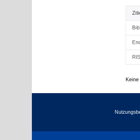
Zit
Bi
En
RI
Keine
Nutzungsb