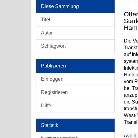
Diese Sammlung
Offe
Titel
Star
Ham
Autor
Die Ve
Schlagwort
Transf
auf In
system
Publizieren
Infekt
Hinbli
Einloggen
vom Ro
bei Tr
Registrieren
anzupa
die Su
Hilfe
transf
West-N
Transf
Statistik
Avoidi