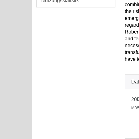
Nutzungsstatistik
combin
the ri
emergi
regard
Robert
and te
necess
transf
have t
Dat
20I
MD5