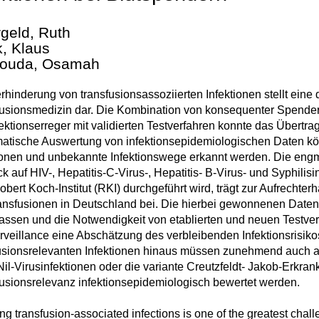
rgeld, Ruth
k, Klaus
ouda, Osamah
rhinderung von transfusionsassoziierten Infektionen stellt ein
usionsmedizin dar. Die Kombination von konsequenter Spendera
fektionserreger mit validierten Testverfahren konnte das Übertra
atische Auswertung von infektionsepidemiologischen Daten kön
ionen und unbekannte Infektionswege erkannt werden. Die eng
ck auf HIV-, Hepatitis-C-Virus-, Hepatitis- B-Virus- und Syphili
bert Koch-Institut (RKI) durchgeführt wird, trägt zur Aufrechte
ansfusionen in Deutschland bei. Die hierbei gewonnenen Daten h
ssen und die Notwendigkeit von etablierten und neuen Testver
rveillance eine Abschätzung des verbleibenden Infektionsrisiko
usionsrelevanten Infektionen hinaus müssen zunehmend auch an
il-Virusinfektionen oder die variante Creutzfeldt- Jakob-Erkran
usionsrelevanz infektionsepidemiologisch bewertet werden.
ng transfusion-associated infections is one of the greatest chal