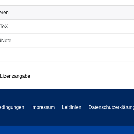
ieren
bTeX
dNote
S
 Lizenzangabe
edingungen
Impressum
Leitlinien
Datenschutzerklärun