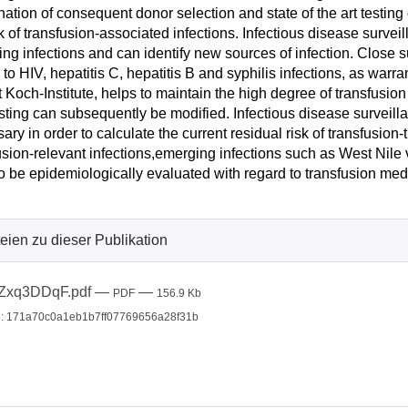
ation of consequent donor selection and state of the art testing
sk of transfusion-associated infections. Infectious disease surve
ng infections and can identify new sources of infection. Close s
 to HIV, hepatitis C, hepatitis B and syphilis infections, as warr
 Koch-Institute, helps to maintain the high degree of transfusion
sting can subsequently be modified. Infectious disease surveilla
ary in order to calculate the current residual risk of transfusion
usion-relevant infections,emerging infections such as West Nile 
o be epidemiologically evaluated with regard to transfusion med
eien zu dieser Publikation
Zxq3DDqF.pdf
—
—
PDF
156.9 Kb
: 171a70c0a1eb1b7ff07769656a28f31b