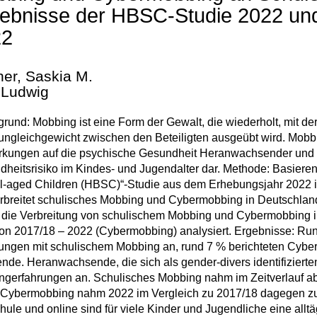
ebnisse der HBSC-Studie 2022 und
22
her, Saskia M.
, Ludwig
grund: Mobbing ist eine Form der Gewalt, die wiederholt, mit d
ngleichgewicht zwischen den Beteiligten ausgeübt wird. Mob
kungen auf die psychische Gesundheit Heranwachsender und s
heitsrisiko im Kindes- und Jugendalter dar. Methode: Basieren
-aged Children (HBSC)“-Studie aus dem Erhebungsjahr 2022 in
rbreitet schulisches Mobbing und Cybermobbing in Deutschland
die Verbreitung von schulischem Mobbing und Cybermobbing i
on 2017/18 – 2022 (Cybermobbing) analysiert. Ergebnisse: Ru
rungen mit schulischem Mobbing an, rund 7 % berichteten Cyb
de. Heranwachsende, die sich als gender-divers identifiziert
gerfahrungen an. Schulisches Mobbing nahm im Zeitverlauf ab
. Cybermobbing nahm 2022 im Vergleich zu 2017/18 dagegen z
hule und online sind für viele Kinder und Jugendliche eine alltä