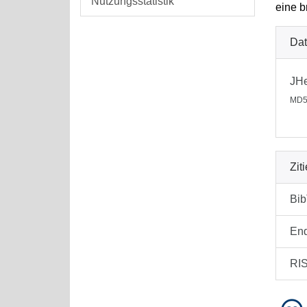
Nutzungsstatistik
eine b
Dat
JHe
MD5:
Zit
Bi
En
RI