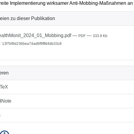
reite Implementierung wirksamer Anti-Mobbing-Maßnahmen an 
eien zu dieser Publikation
althMonit_2024_01_Mobbing.pdf
—
—
PDF
333.9 Kb
 13f7bf9d236bea74ad6f9fffd4db33c8
ieren
bTeX
dNote
S