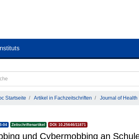
nstituts
c Startseite
Artikel in Fachzeitschriften
Journal of Health
3-04
Zeitschriftenartikel
DOI: 10.25646/11871
bing und Cybermobbing an Schule