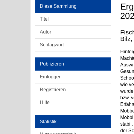
Erg
Diese Sammlung
20
Titel
Fisc
Autor
Bilz
Schlagwort
Hinter
Machtu
Publizieren
Auswir
Gesund
Einloggen
School
wie ve
Registrieren
wurde 
bzw. v
Hilfe
Erfah
Mobben
Mobbin
Statistik
stabil
der Sc