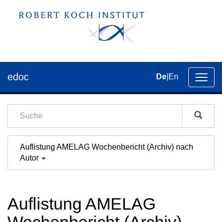
edoc
De
|
En
Umsch
der
Navig
Auflistung AMELAG Wochenbericht (Archiv) nach
Autor
Auflistung AMELAG