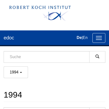
edoc
De
|
En
Umsch
der
Navig
1994
1994