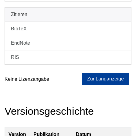
Zitieren
BibTeX
EndNote
RIS
Zur Langanzeige
Keine Lizenzangabe
Versionsgeschichte
Version
Publikation
Datum
Z