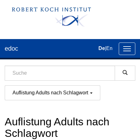
edoc
De
|
En
Umsch
der
Navig
Auflistung Adults nach Schlagwort
Auflistung Adults nach
Schlagwort