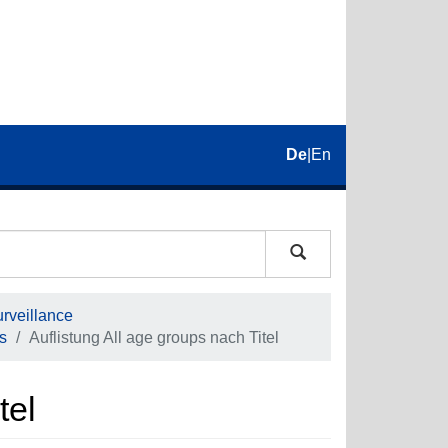
De
|
En
rveillance
s
Auflistung All age groups nach Titel
tel