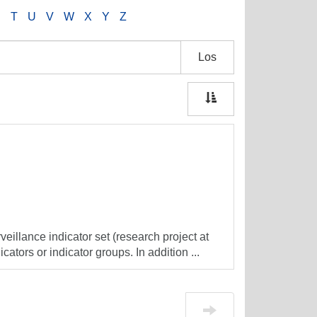
S
T
U
V
W
X
Y
Z
Los
veillance indicator set (research project at
cators or indicator groups. In addition ...