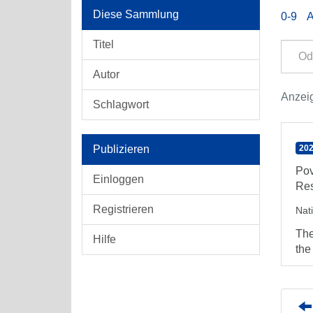
Diese Sammlung
0-9
Titel
Autor
Anzeig
Schlagwort
Publizieren
202
Pov
Einloggen
Res
Registrieren
Nat
The
Hilfe
the