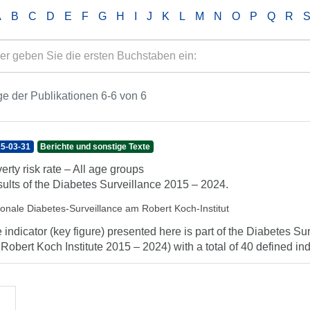
A
B
C
D
E
F
G
H
I
J
K
L
M
N
O
P
Q
R
e der Publikationen 6-6 von 6
5-03-31
Berichte und sonstige Texte
erty risk rate – All age groups
ults of the Diabetes Surveillance 2015 – 2024.
ionale Diabetes-Surveillance am Robert Koch-Institut
 indicator (key figure) presented here is part of the Diabetes Sur
 Robert Koch Institute 2015 – 2024) with a total of 40 defined indi