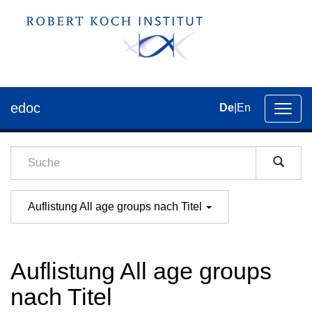
edoc
De
|
En
Umsch
der
Navig
Auflistung All age groups nach Titel
Auflistung All age groups
nach Titel