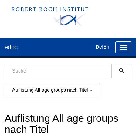
edoc
De
|
En
Umsch
der
Navig
Auflistung All age groups nach Titel
Auflistung All age groups
nach Titel