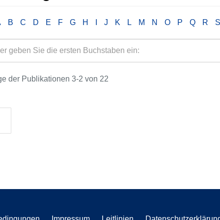
A
B
C
D
E
F
G
H
I
J
K
L
M
N
O
P
Q
R
e der Publikationen 3-2 von 22
edingungen
Impressum
Leitlinien
Datenschutzerklärun