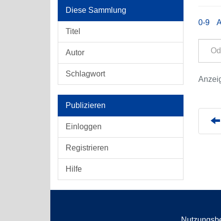
Diese Sammlung
0-9
Titel
Autor
Schlagwort
Anzeig
Publizieren
Einloggen
Registrieren
Hilfe
Nutzungsb