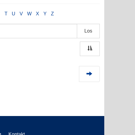
S
T
U
V
W
X
Y
Z
Los
g
Kontakt