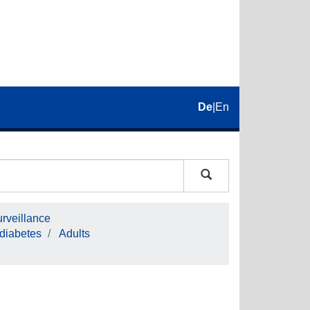
De
|
En
rveillance
 diabetes
Adults