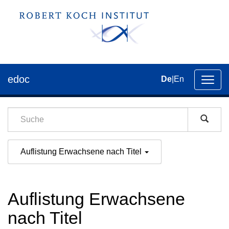
edoc
De
|
En
Umsch
der
Navig
Auflistung Erwachsene nach Titel
Auflistung Erwachsene
nach Titel