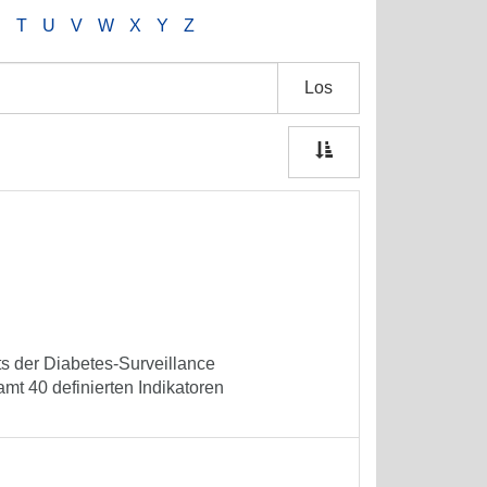
S
T
U
V
W
X
Y
Z
Los
ets der Diabetes-Surveillance
mt 40 definierten Indikatoren