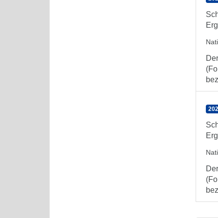
Sch
Erg
Nat
Der
(Fo
bez
202
Sch
Erg
Nat
Der
(Fo
bez