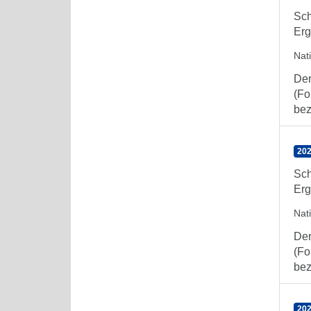
Sch
Erg
Nat
Der
(Fo
bez
202
Sch
Erg
Nat
Der
(Fo
bez
202