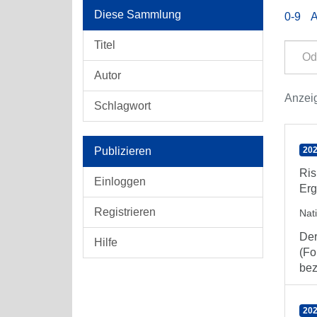
Diese Sammlung
0-9
Titel
Autor
Anzeig
Schlagwort
Publizieren
202
Ris
Einloggen
Erg
Registrieren
Nat
Der
Hilfe
(Fo
bez
202