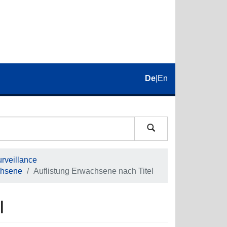
De
|
En
rveillance
hsene
Auflistung Erwachsene nach Titel
l