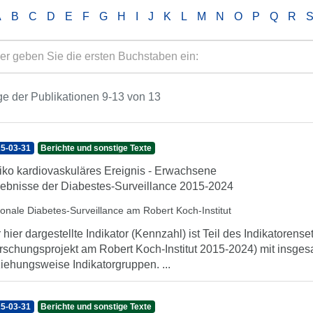
A
B
C
D
E
F
G
H
I
J
K
L
M
N
O
P
Q
R
e der Publikationen 9-13 von 13
5-03-31
Berichte und sonstige Texte
iko kardiovaskuläres Ereignis - Erwachsene
ebnisse der Diabestes-Surveillance 2015-2024
ionale Diabetes-Surveillance am Robert Koch-Institut
 hier dargestellte Indikator (Kennzahl) ist Teil des Indikatorens
rschungsprojekt am Robert Koch-Institut 2015-2024) mit insgesa
iehungsweise Indikatorgruppen. ...
5-03-31
Berichte und sonstige Texte