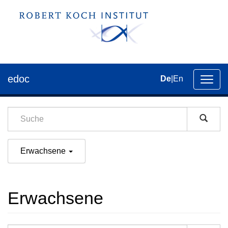
edoc
De
|
En
Umsch
der
Navig
Erwachsene
Erwachsene