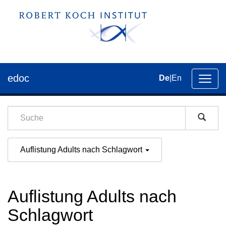
edoc
De
|
En
Umsch
der
Navig
Auflistung Adults nach Schlagwort
Auflistung Adults nach
Schlagwort