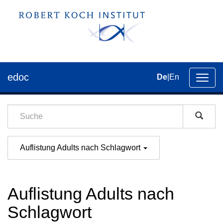
edoc
De
|
En
Umsch
der
Navig
Auflistung Adults nach Schlagwort
Auflistung Adults nach
Schlagwort