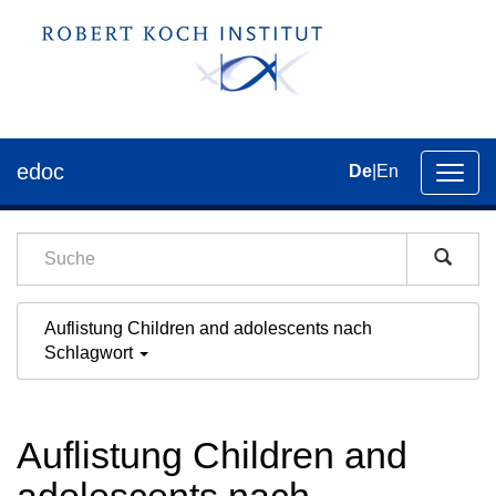
edoc
De
|
En
Umsch
der
Navig
Auflistung Children and adolescents nach
Schlagwort
Auflistung Children and