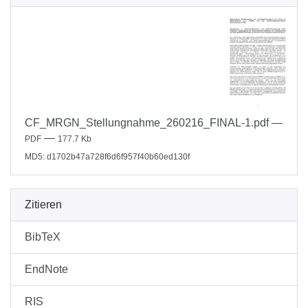
CF_MRGN_Stellungnahme_260216_FINAL-1.pdf
—
—
PDF
177.7 Kb
MD5: d1702b47a728f6d6f957f40b60ed130f
Zitieren
BibTeX
EndNote
RIS