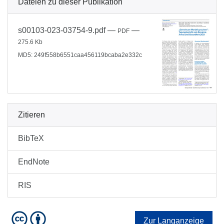
Dateien zu dieser Publikation
s00103-023-03754-9.pdf
—
—
PDF
275.6 Kb
MD5: 249f558b6551caa456119bcaba2e332c
Zitieren
BibTeX
EndNote
RIS
Zur Langanzeige