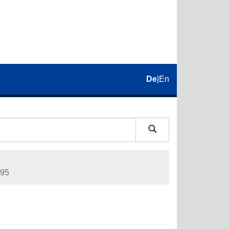
De
|
En
95