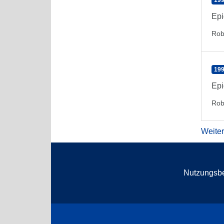
199
Epi
Rob
199
Epi
Rob
Weite
Nutzungsb