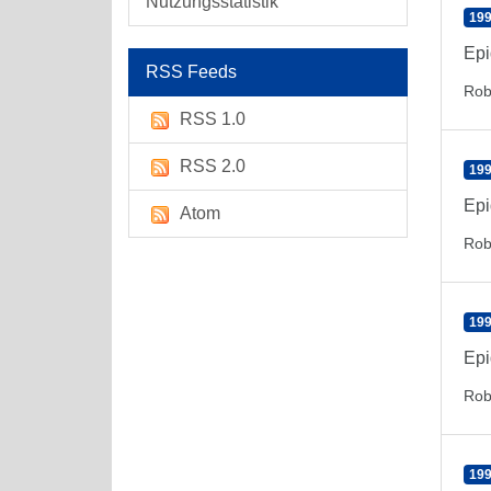
Nutzungsstatistik
199
Epi
RSS Feeds
Rob
RSS 1.0
RSS 2.0
199
Epi
Atom
Rob
199
Epi
Rob
199