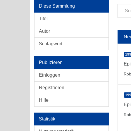
Diese Sammlung
Titel
Autor
Ne
Schlagwort
199
Publizieren
Epi
Rob
Einloggen
Registrieren
199
Hilfe
Epi
Rob
Statistik