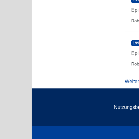
199
Epi
Rob
199
Epi
Rob
Weite
Nutzungsb