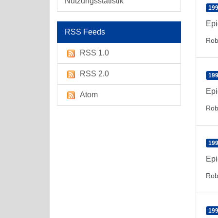
Nutzungsstatistik
199
Epi
RSS Feeds
Rob
RSS 1.0
RSS 2.0
199
Epi
Atom
Rob
199
Epi
Rob
199