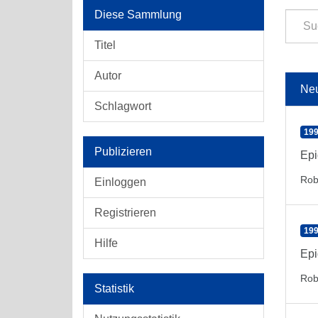
Diese Sammlung
Titel
Autor
Ne
Schlagwort
199
Publizieren
Epi
Rob
Einloggen
Registrieren
199
Hilfe
Epi
Rob
Statistik