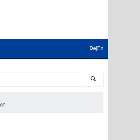
De
|
En
95