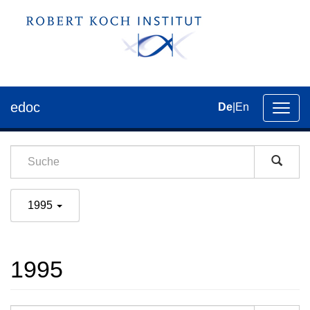
edoc
De
|
En
Umsch
der
Navig
1995
1995