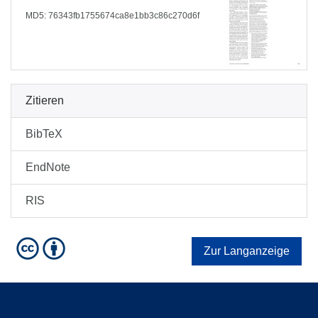
MD5: 76343fb1755674ca8e1bb3c86c270d6f
Zitieren
BibTeX
EndNote
RIS
Zur Langanzeige