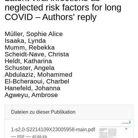
neglected risk factors for long
COVID – Authors' reply
Müller, Sophie Alice
Isaaka, Lynda
Mumm, Rebekka
Scheidt-Nave, Christa
Heldt, Katharina
Schuster, Angela
Abdulaziz, Mohammed
El-Bcheraoui, Charbel
Hanefeld, Johanna
Agweyu, Ambrose
Dateien zu dieser Publikation
1-s2.0-S2214109X23005958-main.pdf
—
—
PDF
40.66 Kb