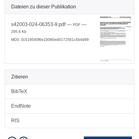
Dateien zu dieser Publikation
s42003-024-06353-9.pdf
—
—
PDF
295.6 Kb
MD5: 0c519540f6e10090ed0172561c5b4d99
Zitieren
BibTeX
EndNote
RIS