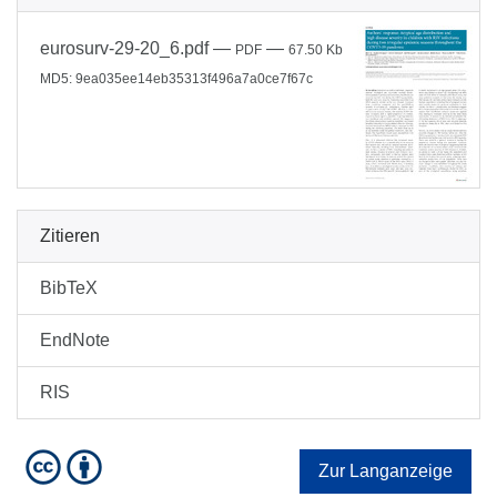
eurosurv-29-20_6.pdf
—
—
PDF
67.50 Kb
MD5: 9ea035ee14eb35313f496a7a0ce7f67c
Zitieren
BibTeX
EndNote
RIS
Zur Langanzeige