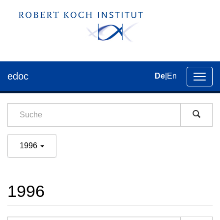
edoc
De
|
En
Umsch
der
Navig
1996
1996