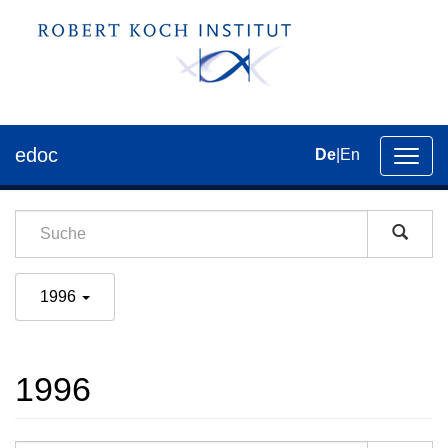
edoc
De
|
En
Umsch
der
Navig
1996
1996