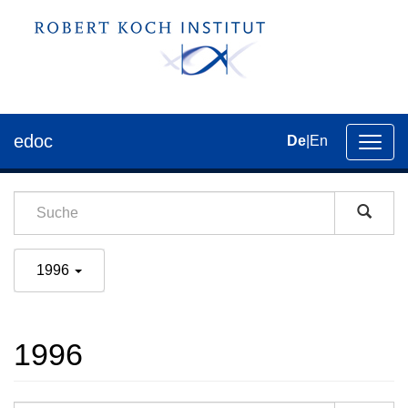
edoc
De
|
En
Umsch
der
Navig
1996
1996