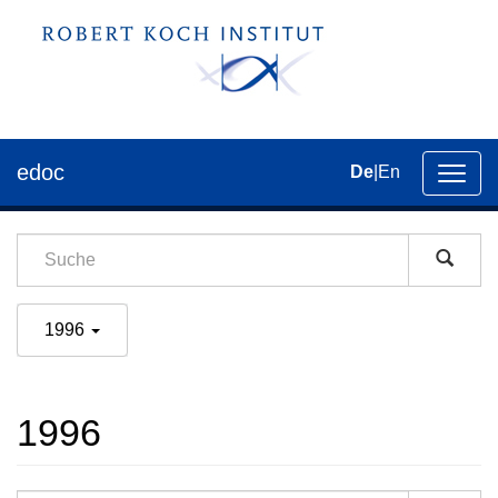
edoc
De
|
En
Umsch
der
Navig
1996
1996