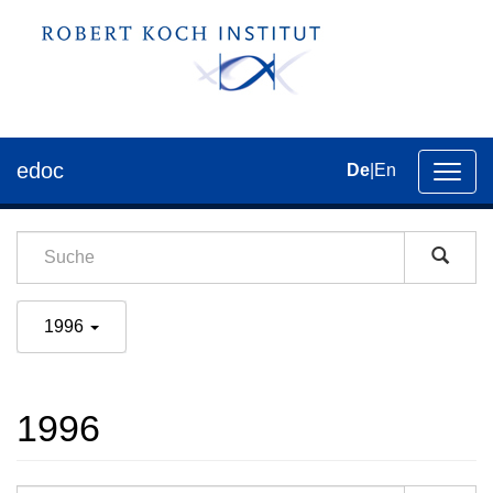
edoc
De
|
En
Umsch
der
Navig
1996
1996