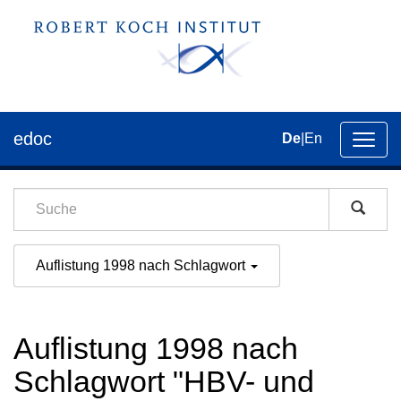
edoc
De
|
En
Umsch
der
Navig
Auflistung 1998 nach Schlagwort
Auflistung 1998 nach
Schlagwort "HBV- und