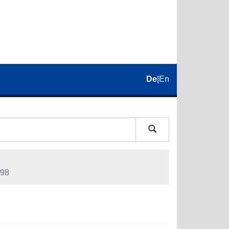
De
|
En
98