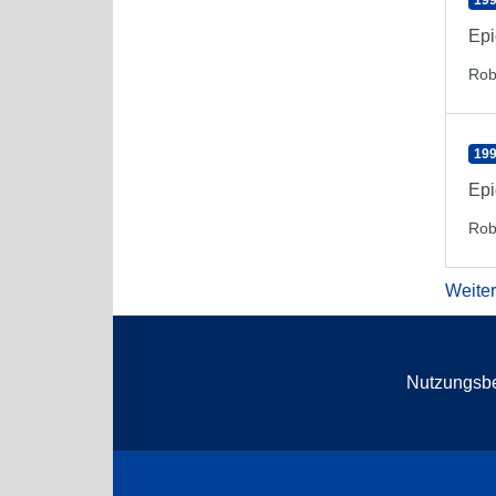
199
Epi
Rob
199
Epi
Rob
Weite
Nutzungsb