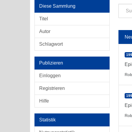
Diese Sammlung
Titel
Autor
Ne
Schlagwort
199
Publizieren
Epi
Rob
Einloggen
Registrieren
199
Hilfe
Epi
Rob
Statistik