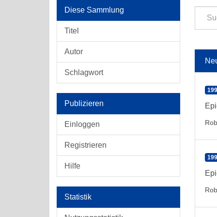
Diese Sammlung
Titel
Autor
Ne
Schlagwort
199
Publizieren
Epi
Rob
Einloggen
Registrieren
199
Hilfe
Epi
Rob
Statistik