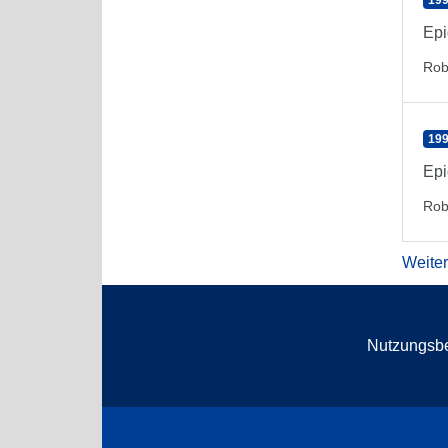
199
Epi
Rob
199
Epi
Rob
Weite
Nutzungsb