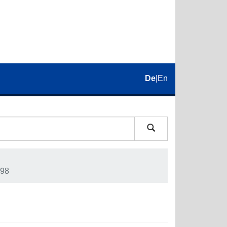
De
|
En
98