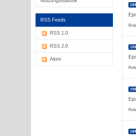
Nutzungsstatistik
199
Epi
RSS Feeds
Rob
RSS 1.0
RSS 2.0
199
Epi
Atom
Rob
199
Epi
Rob
199