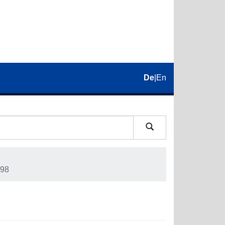
De
|
En
98