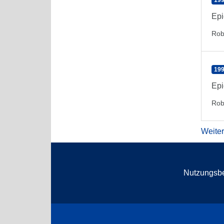
199
Epi
Rob
199
Epi
Rob
Weite
Nutzungsb