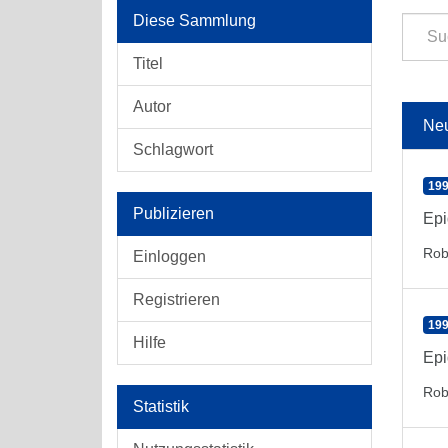
Diese Sammlung
Titel
Autor
Ne
Schlagwort
199
Publizieren
Epi
Rob
Einloggen
Registrieren
199
Hilfe
Epi
Rob
Statistik