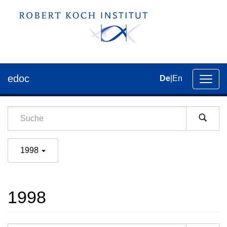
edoc
De
|
En
Umsch
der
Navig
1998
1998