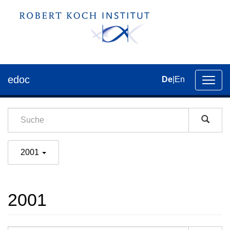
edoc
De
|
En
Umsch
der
Navig
2001
2001