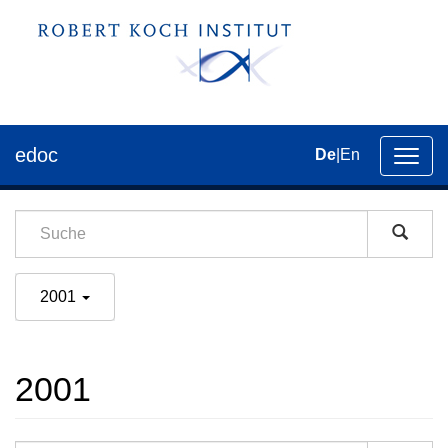
edoc
De
|
En
Umsch
der
Navig
2001
2001