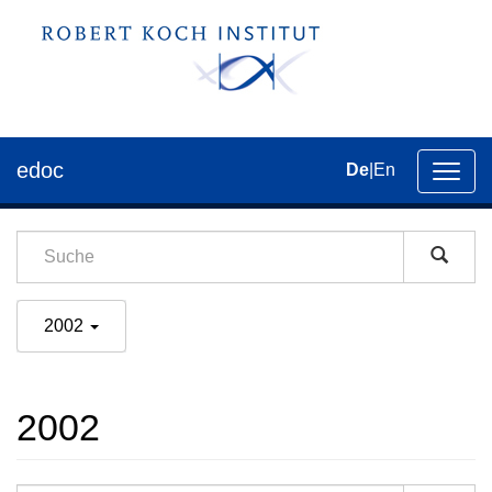
edoc
De
|
En
Umsch
der
Navig
2002
2002