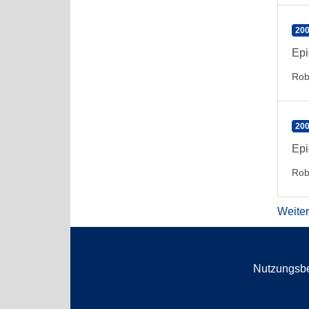
200
Epi
Rob
200
Epi
Rob
Weite
Nutzungsb