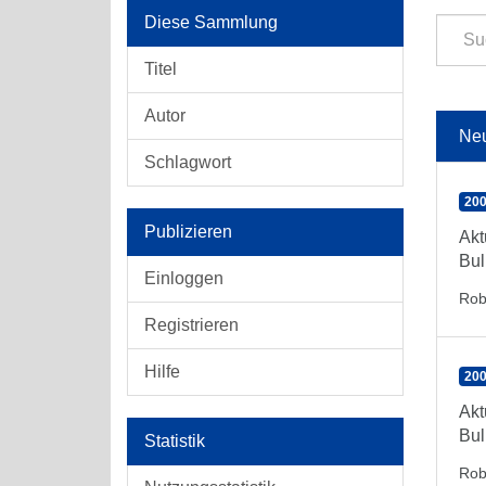
Diese Sammlung
Titel
Autor
Ne
Schlagwort
200
Publizieren
Akt
Bul
Einloggen
Rob
Registrieren
Hilfe
200
Akt
Bul
Statistik
Rob