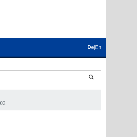
De
|
En
02