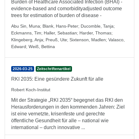
Burden of Healthcare Associated Infection (BHAI) -
evidence-based and comorbidityadjusted outcome
trees for estimation of burden of disease -
Abu Sin, Muna
;
Blank, Hans-Peter
;
Ducomble, Tanja
;
Eckmanns, Tim
;
Haller, Sebastian
;
Harder, Thomas
;
Klingeberg, Anja
;
Preuß, Ute
;
Sixtenson, Madlen
;
Valasco,
Edward
;
Weiß, Bettina
2026-03-25
Zeitschriftenartikel
RKI 2035: Eine gesündere Zukunft für alle
Robert Koch-Institut
Mit der Strategie „RKI 2035“ begegnet das RKI den
Heraus­forderungen in den kommenden Jahren: Ziel
ist eine vernetzte, krisenfeste und gerechte
öffentliche Gesund­heit für alle – national wie
international – durch innovative ...