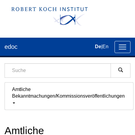
edoc
De
|
En
Umsch
der
Navig
Amtliche
Bekanntmachungen/Kommissionsveröffentlichungen
Amtliche