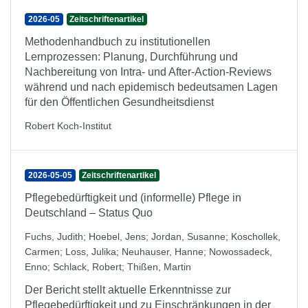
2026-05
Zeitschriftenartikel
Methodenhandbuch zu institutionellen
Lernprozessen: Planung, Durchführung und
Nachbereitung von Intra- und After-Action-Reviews
während und nach epidemisch bedeutsamen Lagen
für den Öffentlichen Gesundheitsdienst
Robert Koch-Institut
2026-05-05
Zeitschriftenartikel
Pflegebedürftigkeit und (informelle) Pflege in
Deutschland – Status Quo
Fuchs, Judith
;
Hoebel, Jens
;
Jordan, Susanne
;
Koschollek,
Carmen
;
Loss, Julika
;
Neuhauser, Hanne
;
Nowossadeck,
Enno
;
Schlack, Robert
;
Thißen, Martin
Der Bericht stellt aktuelle Erkenntnisse zur
Pflegebedürftigkeit und zu Einschränkungen in der